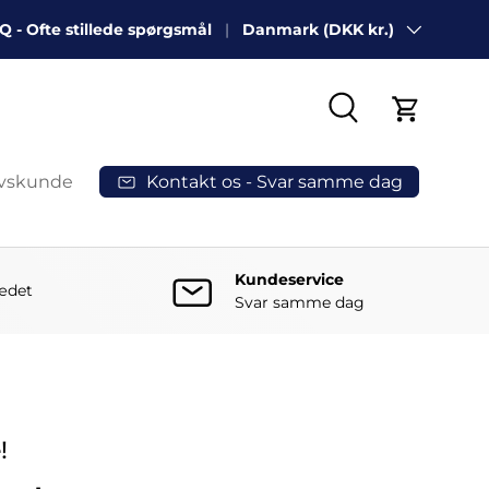
Q - Ofte stillede spørgsmål
Danmark (DKK kr.)
Land/Region
Søg
Indkøbsk
Kontakt os - Svar samme dag
rvskunde
Kundeservice
sædet
Svar samme dag
!