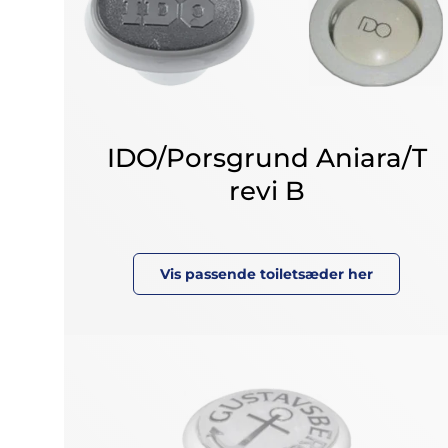
IDO/Porsgrund Aniara/T
revi B
Vis passende toiletsæder her