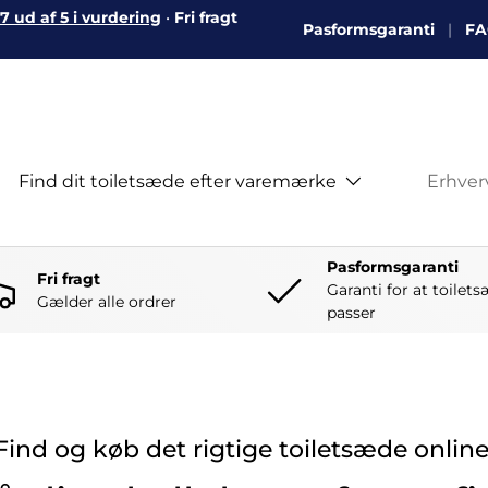
 ud af 5 i vurdering
•
Fri fragt
Pasformsgaranti
FA
Find dit toiletsæde efter varemærke
Erhve
Pasformsgaranti
Fri fragt
Garanti for at toilet
Gælder alle ordrer
passer
Find og køb det rigtige toiletsæde online