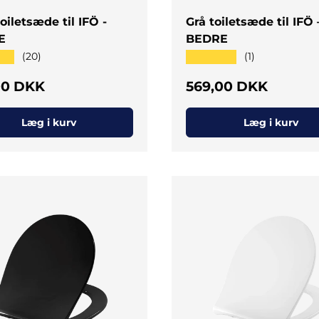
oiletsæde til IFÖ -
Grå toiletsæde til IFÖ 
E
BEDRE
★★
★★★★★
(20)
(1)
al pris
Normal pris
00 DKK
569,00 DKK
Læg i kurv
Læg i kurv