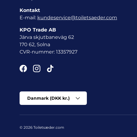
Kontakt
E-mail:
kundeservice@toiletsaeder.com
KPO Trade AB
Järva skjutbaneväg 62
170 62, Solna
CVR-nummer: 13357927
Facebook
Instagram
TikTok
Land/Region
Danmark (DKK kr.)
© 2026
Toiletsæder.com