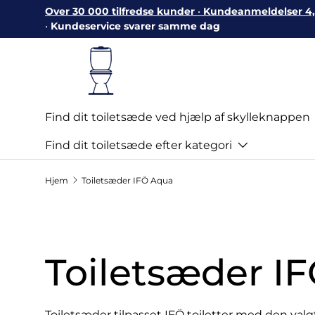
Over 30 000 tilfredse kunder
•
Kundeanmeldelser 4,7
Gå til indhold
•
Kundeservice svarer samme dag
Find dit toiletsæde ved hjælp af skylleknappen
Find dit toiletsæde efter kategori
Hjem
Toiletsæder IFÖ Aqua
Toiletsæder I
Toiletsæder tilpasset IFÖ toiletter med den val