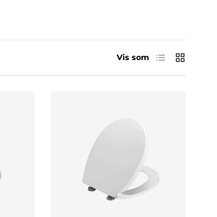
Listear
Gitter
Vis som