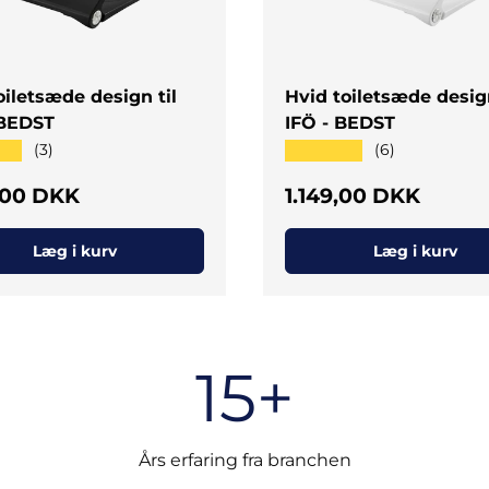
oiletsæde design til
Hvid toiletsæde design
 BEDST
IFÖ - BEDST
★★
★★★★★
(3)
(6)
al pris
Normal pris
9,00 DKK
1.149,00 DKK
Læg i kurv
Læg i kurv
15+
Års erfaring fra branchen