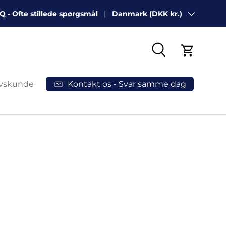
Q - Ofte stillede spørgsmål
Danmark (DKK kr.)
Land/Region
Søg
Indkøbsk
Kontakt os - Svar samme dag
rvskunde