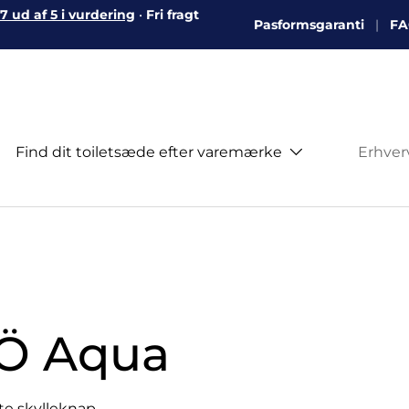
 ud af 5 i vurdering
•
Fri fragt
Pasformsgaranti
FA
Find dit toiletsæde efter varemærke
Erhve
FÖ Aqua
gte skylleknap