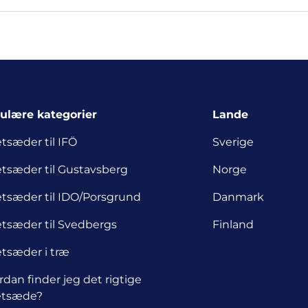
ulære kategorier
Lande
etsæder til IFÖ
Sverige
etsæder til Gustavsberg
Norge
letsæder til IDO/Porsgrund
Danmark
etsæder til Svedbergs
Finland
etsæder i træ
dan finder jeg det rigtige
letsæde?