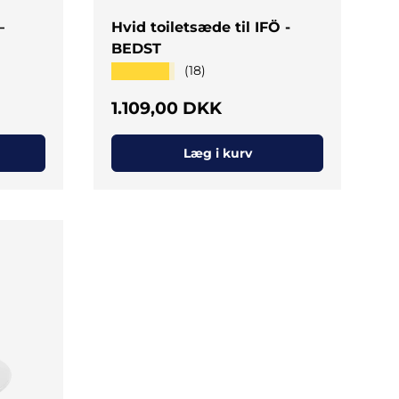
–
Hvid toiletsæde til IFÖ -
BEDST
★★★★★
(18)
Normal pris
1.109,00 DKK
Læg i kurv