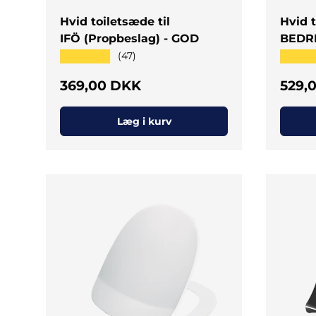
Hvid toiletsæde til
Hvid t
IFÖ (Propbeslag) - GOD
BEDR
★★★★★
★★★
(47)
Normal pris
Norm
369,00 DKK
529,
Læg i kurv