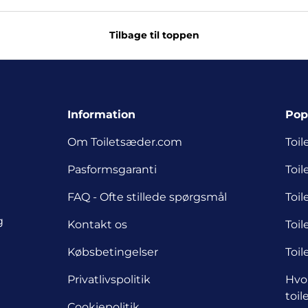
Tilbage til toppen
Information
Pop
Om Toiletsæder.com
Toil
Pasformsgaranti
Toil
FAQ - Ofte stillede spørgsmål
Toi
g
Kontakt os
Toil
Købsbetingelser
Toil
Privatlivspolitik
Hvor
toi
Cookiepolitik