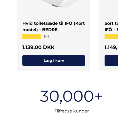
Hvid toiletsæde til IFÖ (Kort
Sort t
model) - BEDRE
IFÖ -
★★★★★
★★★
(6)
Normal pris
Norm
1.139,00 DKK
1.14
Læg i kurv
30,000+
Tilfredse kunder