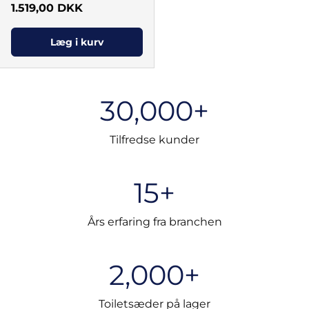
Normal pris
1.519,00 DKK
Læg i kurv
30,000+
Tilfredse kunder
15+
Års erfaring fra branchen
2,000+
Toiletsæder på lager