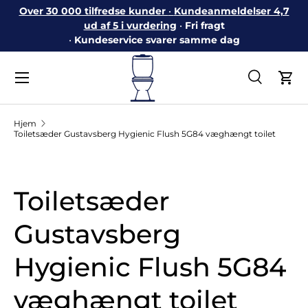
Over 30 000 tilfredse kunder
•
Kundeanmeldelser 4,7
Gå til indhold
ud af 5 i vurdering
•
Fri fragt
•
Kundeservice svarer samme dag
Menu
Søg
Ind
Søg
Søg
Hjem
Toiletsæder Gustavsberg Hygienic Flush 5G84 væghængt toilet
Toiletsæder
Gustavsberg
Hygienic Flush 5G84
væghængt toilet