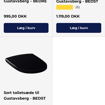
Gustavsberg – BEDRE
Gustavsberg - BEDST
★★★★★
(6)
Normal pris
Normal pris
995,00 DKK
1.119,00 DKK
Læg i kurv
Læg i kurv
Sort toiletsæde til
Gustavsberg - BEDST