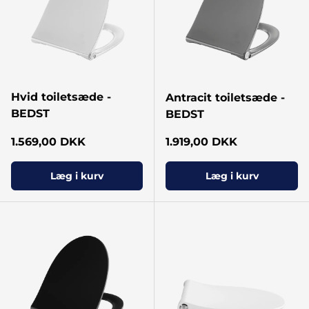
Hvid toiletsæde -
Antracit toiletsæde -
BEDST
BEDST
Normal pris
Normal pris
1.569,00 DKK
1.919,00 DKK
Læg i kurv
Læg i kurv