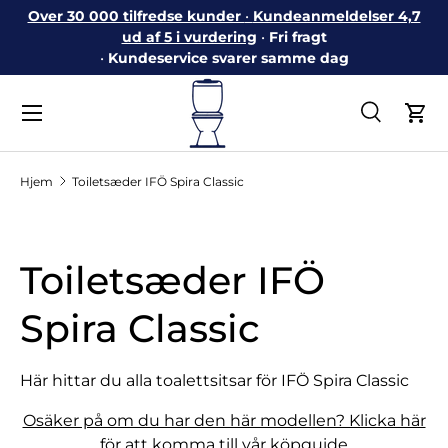
Over 30 000 tilfredse kunder
•
Kundeanmeldelser 4,7
Gå til indhold
ud af 5 i vurdering
•
Fri fragt
•
Kundeservice svarer samme dag
Menu
Søg
Ind
Søg
Søg
Hjem
Toiletsæder IFÖ Spira Classic
Toiletsæder IFÖ
Spira Classic
Här hittar du alla toalettsitsar för IFÖ Spira Classic
Osäker på om du har den här modellen? Klicka här
för att komma till vår köpguide