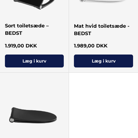
Sort toiletsæde –
Mat hvid toiletsæde -
BEDST
BEDST
Normal pris
Normal pris
1.919,00 DKK
1.989,00 DKK
Læg i kurv
Læg i kurv