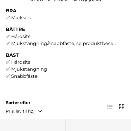
BRA
✅ Mjuksits
BÄTTRE
✅ Hårdsits
✅ Mjukstängning/snabbfäste, se produktbeskr.
BÄST
✅ Hårdsits
✅ Mjukstängning
✅ Snabbfäste
Sorter efter
Listear
Gitte
Pris, lav til høj