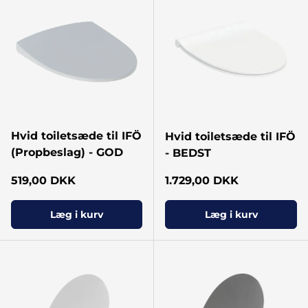
Hvid toiletsæde til IFÖ
Hvid toiletsæde til IFÖ
(Propbeslag) - GOD
- BEDST
Normal pris
Normal pris
519,00 DKK
1.729,00 DKK
Læg i kurv
Læg i kurv