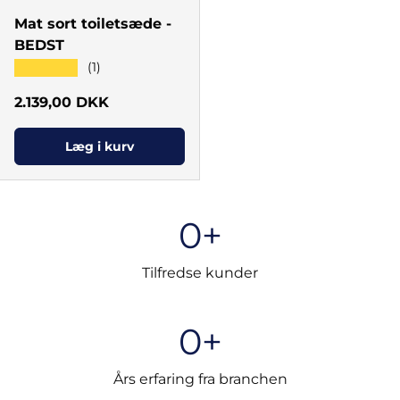
Mat sort toiletsæde -
BEDST
★★★★★
(1)
Normal pris
2.139,00 DKK
Læg i kurv
0+
Tilfredse kunder
0+
Års erfaring fra branchen