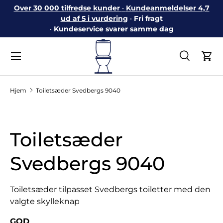
Over 30 000 tilfredse kunder
•
Kundeanmeldelser 4,7
Gå til indhold
ud af 5 i vurdering
•
Fri fragt
•
Kundeservice svarer samme dag
Menu
Søg
Ind
Søg
Søg
Hjem
Toiletsæder Svedbergs 9040
Toiletsæder
Svedbergs 9040
Toiletsæder tilpasset Svedbergs toiletter med den
valgte skylleknap
GOD