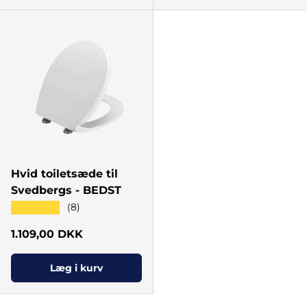
Hvid toiletsæde til
Svedbergs - BEDST
★★★★★
(8)
Normal pris
1.109,00 DKK
Læg i kurv