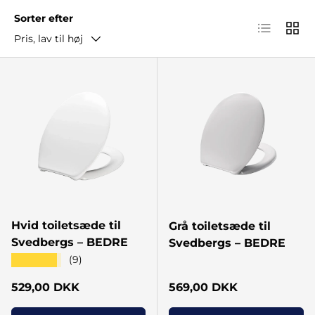
Sorter efter
Listear
Gitte
Pris, lav til høj
Hvid toiletsæde til
Grå toiletsæde til
Svedbergs – BEDRE
Svedbergs – BEDRE
★★★★★
(9)
Normal pris
Normal pris
529,00 DKK
569,00 DKK