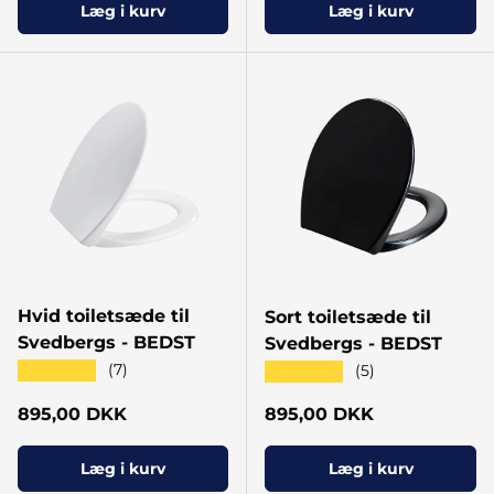
Læg i kurv
Læg i kurv
Hvid toiletsæde til
Sort toiletsæde til
Svedbergs - BEDST
Svedbergs - BEDST
★★★★★
(7)
★★★★★
(5)
Normal pris
Normal pris
895,00 DKK
895,00 DKK
Læg i kurv
Læg i kurv